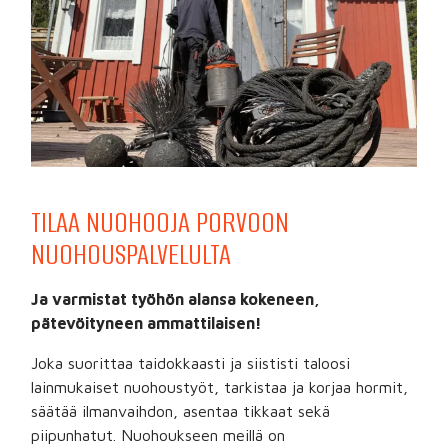
TILAA NUOHOOJA PORVOON
NUOHOUSPALVELULTA
Ja varmistat työhön alansa kokeneen,
pätevöityneen ammattilaisen!
Joka suorittaa taidokkaasti ja siististi taloosi
lainmukaiset nuohoustyöt, tarkistaa ja korjaa hormit,
säätää ilmanvaihdon, asentaa tikkaat sekä
piipunhatut. Nuohoukseen meillä on