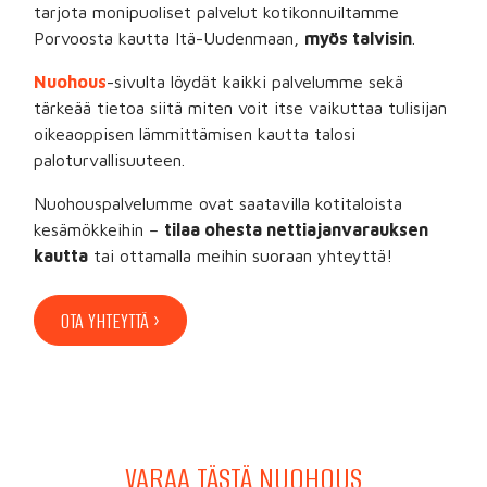
tarjota monipuoliset palvelut kotikonnuiltamme
Porvoosta kautta Itä-Uudenmaan,
myös talvisin
.
Nuohous
-sivulta löydät kaikki palvelumme sekä
tärkeää tietoa siitä miten voit itse vaikuttaa tulisijan
oikeaoppisen lämmittämisen kautta talosi
paloturvallisuuteen.
Nuohouspalvelumme ovat saatavilla kotitaloista
kesämökkeihin –
tilaa ohesta nettiajanvarauksen
kautta
tai ottamalla meihin suoraan yhteyttä!
OTA YHTEYTTÄ ›
VARAA TÄSTÄ NUOHOUS